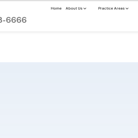
Home
About Us
Practice Areas
98-6666